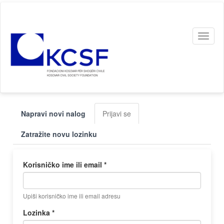
Skip
to
main
Toggl
content
naviga
Primarni
Napravi novi nalog
Prijavi se
(active
tabovi
tab)
Zatražite novu lozinku
Korisničko ime ili email
*
Upiši korisničko ime ili email adresu
Lozinka
*